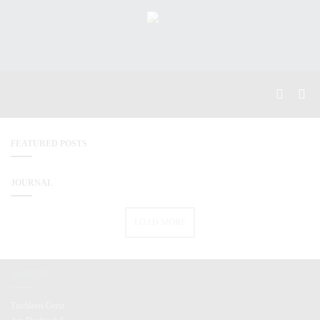
FEATURED POSTS
JOURNAL
LOAD MORE
ADRESSE
Tischlerei Gertz