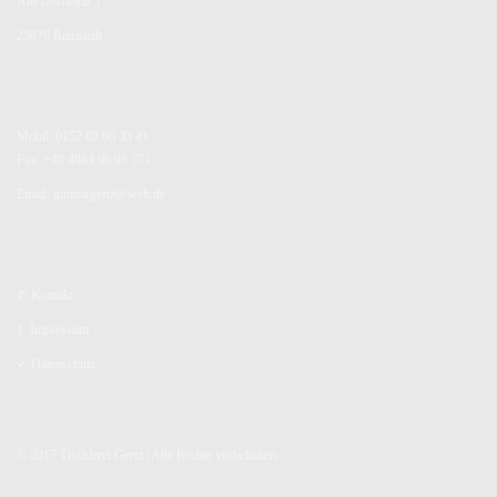
Am Dorfteich 5
25876 Ramstedt
KONTAKT
Mobil: 0152 02 06 33 41
Fax: +49 4884 90 95 371
Email: gunnargertz@web.de
SERVICE
✆
Kontakt
§
Impressum
✓
Datenschutz
© 2017 Tischlerei Gertz | Alle Rechte vorbehalten