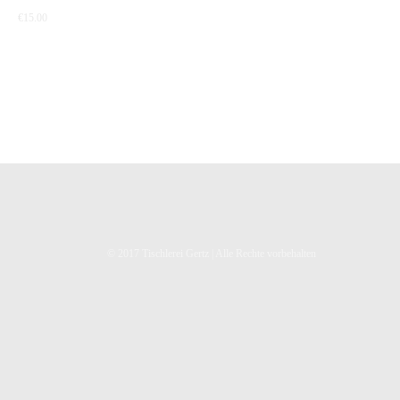
€
15.00
© 2017 Tischlerei Gertz | Alle Rechte vorbehalten