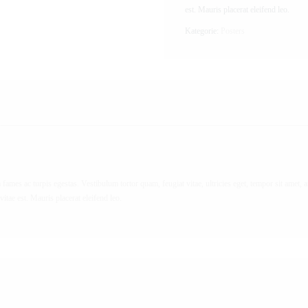
est. Mauris placerat eleifend leo.
Kategorie:
Posters
fames ac turpis egestas. Vestibulum tortor quam, feugiat vitae, ultricies eget, tempor sit amet, a
itae est. Mauris placerat eleifend leo.