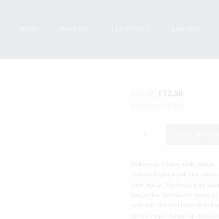
START
PROJEKTE
LEISTUNGEN
KONTAKT
€
15.00
€
12.00
Premium Quality
In Den Warenkorb
Pellentesque habitant morbi tristique
senectus et netus et malesuada fames 
turpis egestas. Vestibulum tortor qua
feugiat vitae, ultricies eget, tempor sit
amet, ante. Donec eu libero sit amet 
egestas semper. Aenean ultricies mi vi