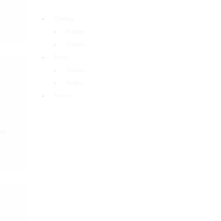
Clothing
Hoodies
T-shirts
Music
Albums
Singles
Posters
nte.