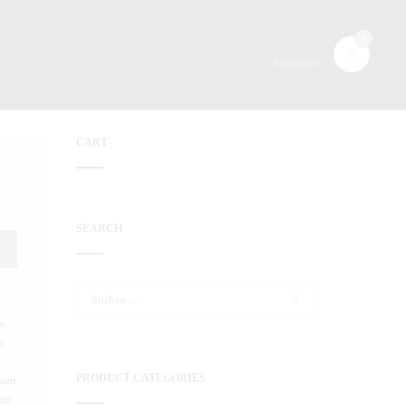
0
€
0.00
Anmelden
CART
SEARCH
Suchen
nach:
ac
m,
PRODUCT CATEGORIES
quam
tae