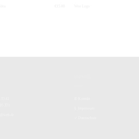
Idea
€
15.00
Woo Logo
SERVICE
 33 41
✆
Kontakt
95 371
§
Impressum
tz@web.de
✓
Datenschutz