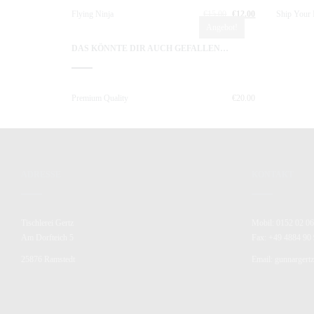
Flying Ninja
€
15.00
€
12.00
Ship Your 
Angebot!
DAS KÖNNTE DIR AUCH GEFALLEN…
Premium Quality
€
20.00
ADRESSE
KONTAKT
Tischlerei Gertz
Mobil: 0152 02 06
Am Dorfteich 5
Fax: +49 4884 90 
25876 Ramstedt
Email: gunnarger