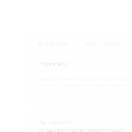
BESCHREIBUNG
BEWERTUNGEN (0)
BESCHREIBUNG
Pellentesque habitant morbi tristique senectus et netus et malesuada 
Donec eu libero sit amet quam egestas semper. Aenean ultricies mi v
There are no reviews yet.
BE THE FIRST TO REVIEW “PREMIUM QUALITY”