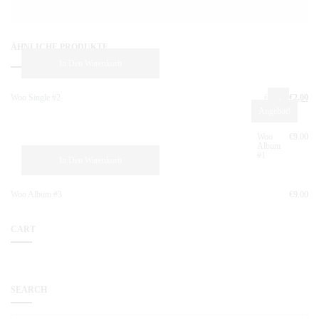
ÄHNLICHE PRODUKTE
In Den Warenkorb
Woo Single #2
€
3.00
€
2.00
In Den War
Angebot!
Woo
€
9.00
Album
#1
In Den Warenkorb
Woo Album #3
€
9.00
CART
SEARCH