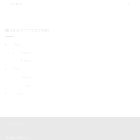
Suchen
nach:
PRODUCT CATEGORIES
Clothing
Hoodies
T-shirts
Music
Albums
Singles
Posters
ADRESSE
Tischlerei Gertz