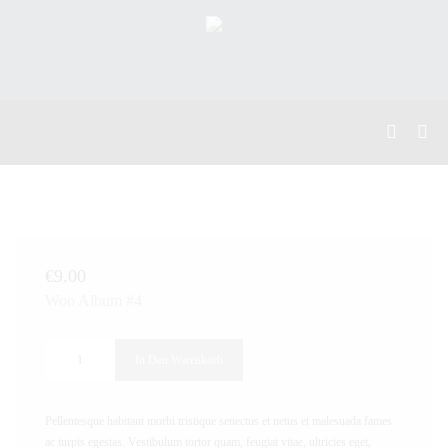
€
9.00
Woo Album #4
In Den Warenkorb
Pellentesque habitant morbi tristique senectus et netus et malesuada fames
ac turpis egestas. Vestibulum tortor quam, feugiat vitae, ultricies eget,