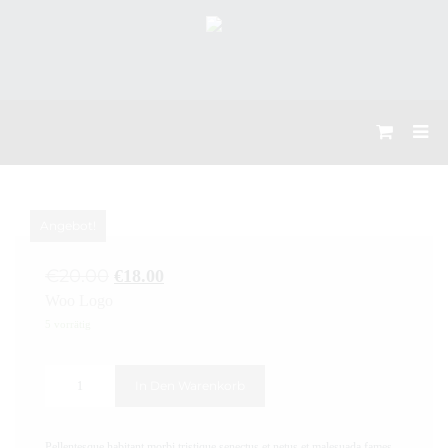
Angebot!
€
20.00
€
18.00
Woo Logo
5 vorrätig
In Den Warenkorb
Pellentesque habitant morbi tristique senectus et netus et malesuada fames