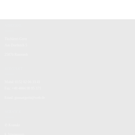
ADRESSE
Tischlerei Gertz
Am Dorfteich 5
25876 Ramstedt
KONTAKT
Mobil: 0152 02 06 33 41
Fax: +49 4884 90 95 371
Email: gunnargertz@web.de
SERVICE
✆
Kontakt
§
Impressum