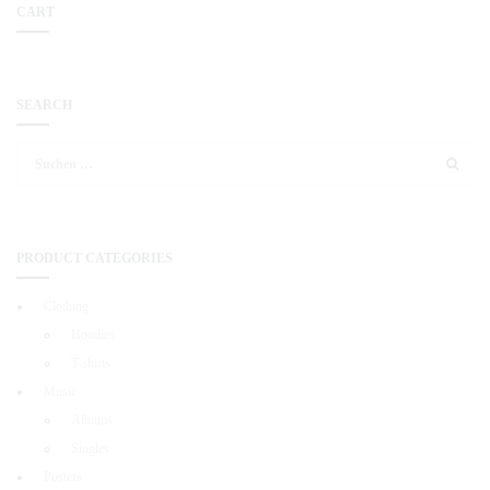
CART
SEARCH
Suchen
nach:
PRODUCT CATEGORIES
Clothing
Hoodies
T-shirts
Music
Albums
Singles
Posters